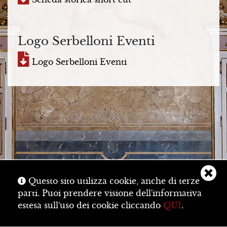
N
T
Logo Serbelloni Eventi
I
Logo Serbelloni Eventi
E
V
E
N
T
I
P
Questo sito utilizza cookie, anche di terze
A
parti. Puoi prendere visione dell'informativa
L
Privacy
Cookie
Credits
estesa sull'uso dei cookie cliccando
QUI
.
A
© Serbelloni Eventi 2026 - P.IVA e CF 11041200962