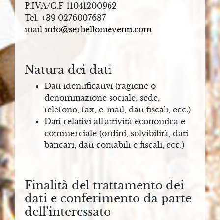
P.IVA/C.F 11041200962
L
Tel. +39 0276007687
O
mail
info@serbellonieventi.com
N
I
E
Natura dei dati
V
Dati identificativi (ragione o
E
denominazione sociale, sede,
N
telefono, fax, e-mail, dati fiscali, ecc.)
T
Dati relativi all'attività economica e
I
commerciale (ordini, solvibilità, dati
bancari, dati contabili e fiscali, ecc.)
E
V
Finalità del trattamento dei
E
dati e conferimento da parte
N
dell’interessato
T