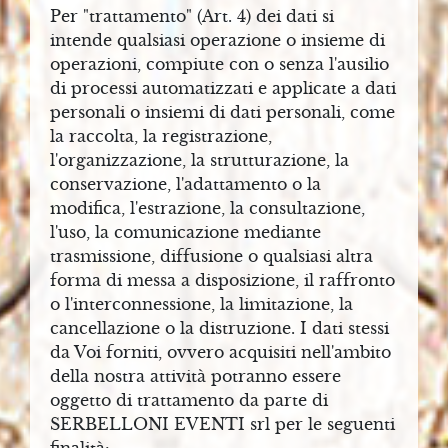
Per "trattamento" (Art. 4) dei dati si
I
intende qualsiasi operazione o insieme di
operazioni, compiute con o senza l'ausilio
P
di processi automatizzati e applicate a dati
A
personali o insiemi di dati personali, come
L
la raccolta, la registrazione,
l'organizzazione, la strutturazione, la
A
conservazione, l'adattamento o la
Z
modifica, l'estrazione, la consultazione,
Z
l'uso, la comunicazione mediante
O
trasmissione, diffusione o qualsiasi altra
forma di messa a disposizione, il raffronto
A
o l'interconnessione, la limitazione, la
cancellazione o la distruzione. I dati stessi
R
da Voi forniti, ovvero acquisiti nell'ambito
E
della nostra attività potranno essere
A
oggetto di trattamento da parte di
S
SERBELLONI EVENTI srl per le seguenti
T