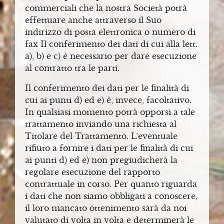
I
commerciali che la nostra Società potrà
S
effettuare anche attraverso il Suo
I
indirizzo di posta elettronica o numero di
T
fax Il conferimento dei dati di cui alla lett.
E
a), b) e c) è necessario per dare esecuzione
al contratto tra le parti.
G
U
Il conferimento dei dati per le finalità di
I
cui ai punti d) ed e) è, invece, facoltativo.
D
In qualsiasi momento potrà opporsi a tale
trattamento inviando una richiesta al
A
Titolare del Trattamento. L’eventuale
T
rifiuto a fornire i dati per le finalità di cui
E
ai punti d) ed e) non pregiudicherà la
regolare esecuzione del rapporto
V
contrattuale in corso. Per quanto riguarda
i dati che non siamo obbligati a conoscere,
I
il loro mancato ottenimento sarà da noi
L
valutato di volta in volta e determinerà le