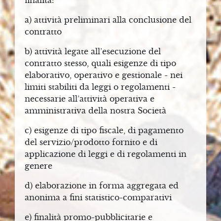
finalità:
A
a) attività preliminari alla conclusione del
M
contratto
P
b) attività legate all’esecuzione del
A
contratto stesso, quali esigenze di tipo
elaborativo, operativo e gestionale - nei
C
limiti stabiliti da leggi o regolamenti -
O
necessarie all’attività operativa e
N
amministrativa della nostra Società
T
c) esigenze di tipo fiscale, di pagamento
A
del servizio/prodotto fornito e di
T
applicazione di leggi e di regolamenti in
T
genere
I
d) elaborazione in forma aggregata ed
anonima a fini statistico-comparativi
V
e) finalità promo-pubblicitarie e